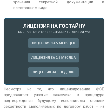
Н
хранения секретной документации в
электронном виде.
Набережные Челны
Нижний Новгород
Нижний Тагил
ЛИЦЕНЗИЯ НА ГОСТАЙНУ
БЫСТРОЕ ПОЛУЧЕНИЕ ЛИЦЕНЗИИ И ГОТОВАЯ ФИРМА
Новокузнецк
Новосибирск
ЛИЦЕНЗИЯ ЗА 5 МЕСЯЦЕВ
О
ЛИЦЕНЗИЯ ЗА 2,5 МЕСЯЦА
Омск
Орел
ЛИЦЕНЗИЯ ЗА 1 НЕДЕЛЮ
Оренбург
П
Несмотря на то, что
лицензирование ФСБ
Пенза
предполагает участие заказчика в процедуре
подтверждения будущему исполнителю степени
Пермь
секретности выполняемых по договору работ – на