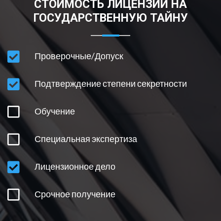
СТОИМОСТЬ ЛИЦЕНЗИИ НА
Чебоксары
СРОЧНОЕ ПОЛУЧЕНИЕ
ГОСУДАРСТВЕННУЮ ТАЙНУ
Челябинск
Череповец
ВНЕСЕНИЕ ИЗМЕНЕНИЙ В ЛИЦЕНЗИЮ
Проверочные/Допуск
Чита
ОГРАНИЧЕНИЯ НА ПОЛУЧЕНИЕ ЛИЦЕНЗИИ
Я
Подтверждение степени секретности
Ярославль
ОСНОВНЫЕ УСЛОВИЯ И ПРОЦЕДУРЫ
Обучение
ПОНЯТИЕ ГОСТАЙНЫ
Специальная экспертиза
Лицензионное дело
Срочное получение