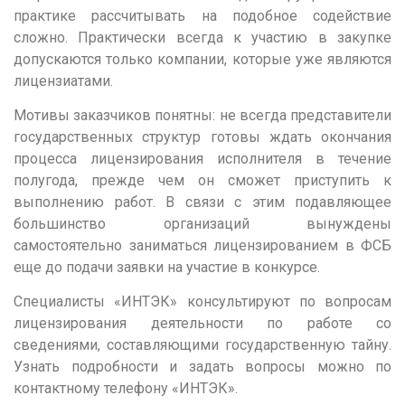
Р
практике рассчитывать на подобное содействие
сложно. Практически всегда к участию в закупке
Ростов-на-Дону
допускаются только компании, которые уже являются
Рязань
лицензиатами.
С
Мотивы заказчиков понятны: не всегда представители
Самара
государственных структур готовы ждать окончания
процесса лицензирования исполнителя в течение
Саранск
полугода, прежде чем он сможет приступить к
Саратов
выполнению работ. В связи с этим подавляющее
большинство организаций вынуждены
Севастополь
самостоятельно заниматься
лицензированием в ФСБ
Симферополь
еще до подачи заявки на участие в конкурсе.
Смоленск
Специалисты «ИНТЭК» консультируют по вопросам
Сочи
лицензирования деятельности по работе со
сведениями, составляющими государственную тайну.
Ставрополь
Узнать подробности и задать вопросы можно по
Т
контактному телефону «ИНТЭК».