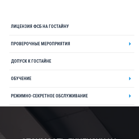
Тамбов
Тверь
Тольятти
ЛИЦЕНЗИЯ ФСБ НА ГОСТАЙНУ
Томск
ПРОВЕРОЧНЫЕ МЕРОПРИЯТИЯ
Тула
Тюмень
ДОПУСК К ГОСТАЙНЕ
У
Улан-Удэ
ОБУЧЕНИЕ
Ульяновск
РЕЖИМНО-СЕКРЕТНОЕ ОБСЛУЖИВАНИЕ
Уфа
Х
ПОДТВЕРЖДЕНИЕ СТЕПЕНИ СЕКРЕТНОСТИ
Хабаровск
СПЕЦИАЛЬНАЯ ЭКСПЕРТИЗА
Ч