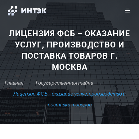
Закрыть X
Москва
Санкт-Петербург
Сбросить
ЛИЦЕНЗИЯ ФСБ – ОКАЗАНИЕ
А
УСЛУГ, ПРОИЗВОДСТВО И
Архангельск
ПОСТАВКА ТОВАРОВ Г.
Астрахань
МОСКВА
Б
Барнаул
Главная
→
Государственная тайна
→
Белгород
Лицензия ФСБ – оказание услуг, производство и
Брянск
поставка товаров
В
Владивосток
Владикавказ