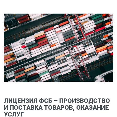
Владимир
Волгоград
Воронеж
Е
Екатеринбург
И
Иваново
Ижевск
Иркутск
К
Казань
ЛИЦЕНЗИЯ ФСБ – ПРОИЗВОДСТВО
И ПОСТАВКА ТОВАРОВ, ОКАЗАНИЕ
Калининград
УСЛУГ
Калуга