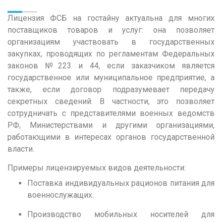
Кемерово
Лицензия ФСБ на гостайну
актуальна для многих
поставщиков товаров и услуг: она позволяет
Киров
организациям участвовать в государственных
Краснодар
закупках, проводящих по регламентам Федеральных
Красноярск
законов №223 и 44, если заказчиком является
государственное или муниципальное предприятие, а
Курган
также, если договор подразумевает передачу
Курск
секретных сведений. В частности, это позволяет
сотрудничать с представителями военных ведомств
Л
РФ, Министерствами и другими организациями,
Липецк
работающими в интересах органов государственной
власти.
М
Примеры лицензируемых видов деятельности:
Магнитогорск
Поставка индивидуальных рационов питания для
Махачкала
военнослужащих.
Мурманск
Производство мобильных носителей для