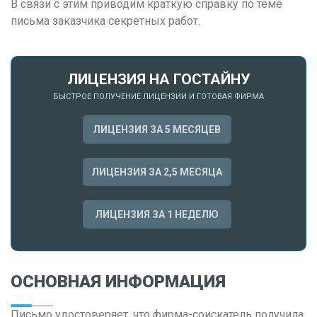
Н
В связи с этим приводим краткую справку по теме
письма заказчика секретных работ.
Набережные Челны
Нижний Новгород
Нижний Тагил
ЛИЦЕНЗИЯ НА ГОСТАЙНУ
Новокузнецк
БЫСТРОЕ ПОЛУЧЕНИЕ ЛИЦЕНЗИИ И ГОТОВАЯ ФИРМА
Новосибирск
ЛИЦЕНЗИЯ ЗА 5 МЕСЯЦЕВ
О
Омск
ЛИЦЕНЗИЯ ЗА 2,5 МЕСЯЦА
Орел
ЛИЦЕНЗИЯ ЗА 1 НЕДЕЛЮ
Оренбург
П
Пенза
ОСНОВНАЯ ИНФОРМАЦИЯ
Пермь
Письмо удостоверяет, что фирма-соискатель получила