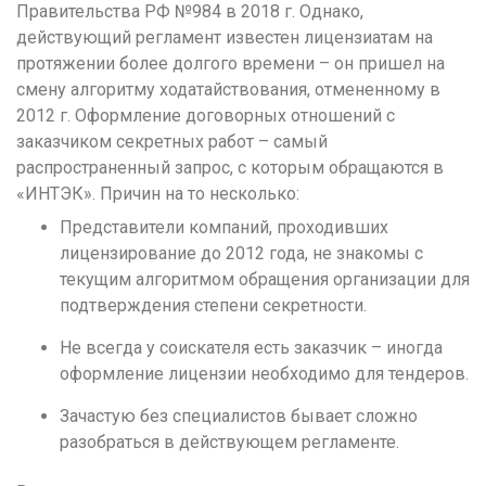
Правительства РФ №984 в 2018 г. Однако,
Кемерово
действующий регламент известен лицензиатам на
протяжении более долгого времени – он пришел на
Киров
смену алгоритму ходатайствования, отмененному в
Краснодар
2012 г. Оформление договорных отношений с
заказчиком секретных работ – самый
Красноярск
распространенный запрос, с которым обращаются в
Курган
«ИНТЭК». Причин на то несколько:
Курск
Представители компаний, проходивших
лицензирование до 2012 года, не знакомы с
Л
текущим алгоритмом обращения организации для
Липецк
подтверждения степени секретности.
М
Не всегда у соискателя есть заказчик – иногда
Магнитогорск
оформление лицензии необходимо для тендеров.
Махачкала
Зачастую без специалистов бывает сложно
разобраться в действующем регламенте.
Мурманск