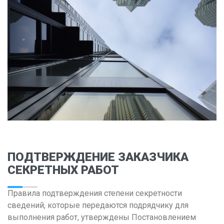
Владимир
Волгоград
Воронеж
Е
Екатеринбург
И
Иваново
Ижевск
Иркутск
ПОДТВЕРЖДЕНИЕ ЗАКАЗЧИКА
СЕКРЕТНЫХ РАБОТ
К
Казань
Правила подтверждения степени секретности
Калининград
сведений, которые передаются подрядчику для
выполнения работ, утверждены Постановлением
Калуга