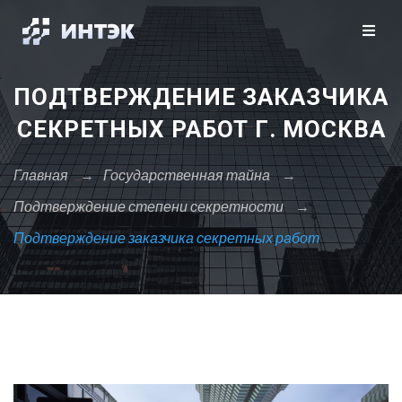
Закрыть X
Москва
Санкт-Петербург
Сбросить
ПОДТВЕРЖДЕНИЕ ЗАКАЗЧИКА
А
СЕКРЕТНЫХ РАБОТ Г. МОСКВА
Архангельск
Астрахань
Главная
→
Государственная тайна
→
Подтверждение степени секретности
→
Б
Подтверждение заказчика секретных работ
Барнаул
Белгород
Брянск
В
Владивосток
Владикавказ