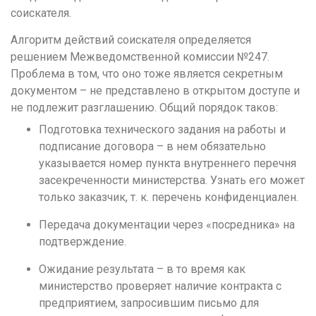
Тамбов
соискателя.
Тверь
Алгоритм действий соискателя определяется
Тольятти
решением Межведомственной комиссии №247.
Проблема в том, что оно тоже является секретным
Томск
документом – не представлено в открытом доступе и
Тула
не подлежит разглашению. Общий порядок таков:
Тюмень
Подготовка технического задания на работы и
подписание договора – в нем обязательно
У
указывается номер пункта внутреннего перечня
Улан-Удэ
засекреченности министерства. Узнать его может
только заказчик, т. к. перечень конфиденциален.
Ульяновск
Передача документации через «посредника» на
Уфа
подтверждение.
Х
Ожидание результата – в то время как
Хабаровск
министерство проверяет наличие контракта с
предприятием, запросившим письмо для
Ч