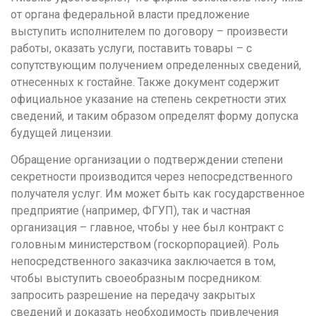
Р
от органа федеральной власти предложение
Ростов-на-Дону
выступить исполнителем по договору – произвести
работы, оказать услуги, поставить товары – с
Рязань
сопутствующим получением определенных сведений,
отнесенных к гостайне. Также документ содержит
С
официальное указание на степень секретности этих
Самара
сведений, и таким образом определят форму допуска
Саранск
будущей лицензии.
Саратов
Обращение организации о подтверждении степени
Севастополь
секретности производится через непосредственного
получателя услуг. Им может быть как государственное
Симферополь
предприятие (например, ФГУП), так и частная
Смоленск
организация – главное, чтобы у нее был контракт с
головным министерством (госкорпорацией). Роль
Сочи
непосредственного заказчика заключается в том,
Ставрополь
чтобы выступить своеобразным посредником:
запросить разрешение на передачу закрытых
Т
сведений и доказать необходимость привлечения