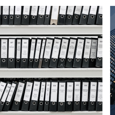
Орел
Т
Оренбург
Тамбов
Тверь
П
Тольятти
Пенза
Томск
Пермь
Тула
Тюмень