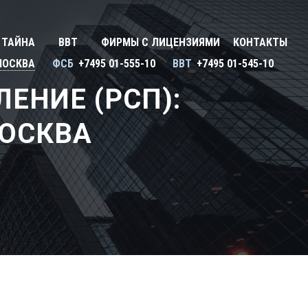
Закрыть X
У
 ТАЙНА
ВВТ
ФИРМЫ С ЛИЦЕНЗИЯМИ
КОНТАКТЫ
ону
Улан-Удэ
МОСКВА
ФСБ
+7495 01-555-10
ВВТ
+7495 01-545-10
Сбросить
Ульяновск
ЕНИЕ (РСП):
Уфа
МОСКВА
Х
Хабаровск
Ч
ь
Чебоксары
ь
Челябинск
Череповец
Чита
Я