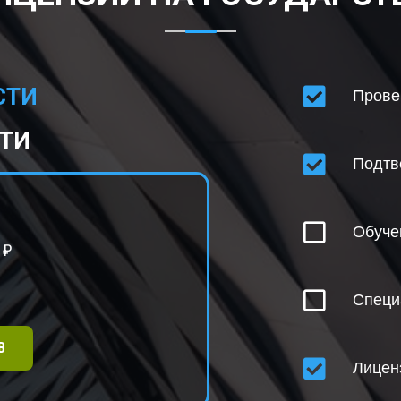
СТИ
Прове
СТИ
Подтв
Обуче
₽
Специ
В
Лицен