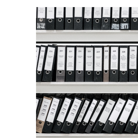
Курган
Владимир
Курск
Волгоград
Л
Воронеж
Липецк
Е
Екатеринбург