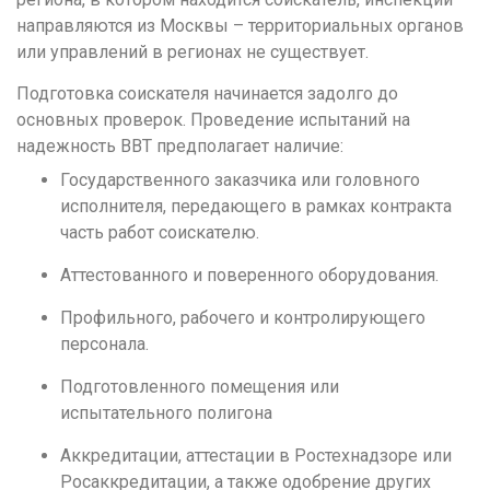
Н
направляются из Москвы – территориальных органов
Набережные Челны
или управлений в регионах не существует.
Нижний Новгород
Подготовка соискателя начинается задолго до
Нижний Тагил
основных проверок. Проведение испытаний на
надежность ВВТ предполагает наличие:
Новокузнецк
Государственного заказчика или головного
Новосибирск
исполнителя, передающего в рамках контракта
часть работ соискателю.
О
Омск
Аттестованного и поверенного оборудования.
Орел
Профильного, рабочего и контролирующего
Оренбург
персонала.
П
Подготовленного помещения или
испытательного полигона
Пенза
Аккредитации, аттестации в Ростехнадзоре или
Пермь
Росаккредитации, а также одобрение других