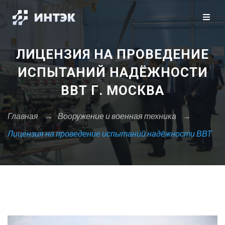
Закрыть X
Москва
Санкт-Петербург
Сбросить
ЛИЦЕНЗИЯ НА ПРОВЕДЕНИЕ
А
ИСПЫТАНИЙ НАДЁЖНОСТИ
Архангельск
ВВТ Г. МОСКВА
Астрахань
Главная
→
Вооружение и военная техника
→
Б
Барнаул
Лицензия на проведение испытаний надёжности ВВТ
Белгород
Брянск
В
Владивосток
Владикавказ