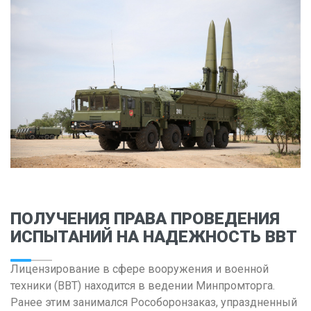
Владимир
Волгоград
Воронеж
Е
Екатеринбург
И
Иваново
Ижевск
Иркутск
ПОЛУЧЕНИЯ ПРАВА ПРОВЕДЕНИЯ
ИСПЫТАНИЙ НА НАДЕЖНОСТЬ ВВТ
К
Казань
Лицензирование в сфере вооружения и военной
Калининград
техники (ВВТ) находится в ведении Минпромторга.
Ранее этим занимался Рособоронзаказ, упраздненный
Калуга