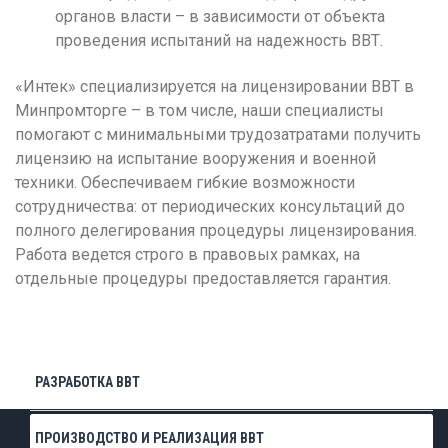
Р
органов власти – в зависимости от объекта
проведения испытаний на надежность ВВТ.
Ростов-на-Дону
Рязань
«Интек» специализируется на лицензировании ВВТ в
Минпромторге – в том числе, наши специалисты
С
помогают с минимальными трудозатратами получить
Самара
лицензию на испытание вооружения и военной
Саранск
техники. Обеспечиваем гибкие возможности
сотрудничества: от периодических консультаций до
Саратов
полного делегирования процедуры лицензирования.
Севастополь
Работа ведется строго в правовых рамках, на
отдельные процедуры предоставляется гарантия.
Симферополь
Смоленск
Сочи
РАЗРАБОТКА ВВТ
Ставрополь
Т
ПРОИЗВОДСТВО И РЕАЛИЗАЦИЯ ВВТ