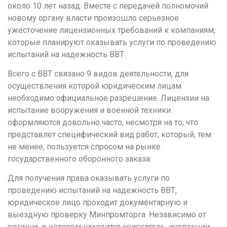
около 10 лет назад. Вместе с передачей полномочий
Кемерово
новому органу власти произошло серьезное
ужесточение лицензионных требований к компаниям,
Киров
которые планируют оказывать услуги по проведению
Краснодар
испытаний на надежность ВВТ.
Красноярск
Всего с ВВТ связано 9 видов деятельности, для
Курган
осуществления которой юридическим лицам
необходимо официальное разрешение. Лицензии на
Курск
испытание вооружения и военной техники
Л
оформляются довольно часто, несмотря на то, что
представлет специфический вид работ, который, тем
Липецк
не менее, пользуется спросом на рынке
М
государственного оборонного заказа.
Магнитогорск
Для получения права оказывать услуги по
проведению испытаний на надежность ВВТ,
Махачкала
юридическое лицо проходит документарную и
Мурманск
выездную проверку Минпромторга. Независимо от
региона, в котором находится соискатель, инспекции