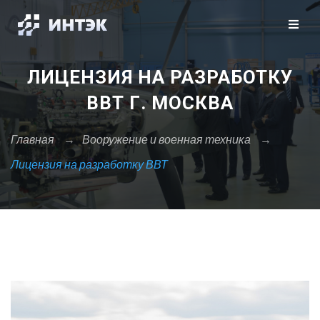
Закрыть X
Москва
Санкт-Петербург
Сбросить
ЛИЦЕНЗИЯ НА РАЗРАБОТКУ
А
ВВТ Г. МОСКВА
Архангельск
Астрахань
Главная
→
Вооружение и военная техника
→
Лицензия на разработку ВВТ
Б
Барнаул
Белгород
Брянск
В
Владивосток
Владикавказ