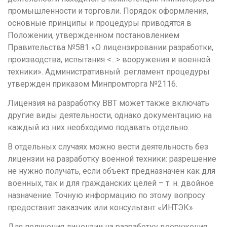
промышленности и торговли. Порядок оформления,
Кемерово
основные принципы и процедуры приводятся в
Киров
Положении, утвержденном постановлением
Правительства №581 «О лицензировании разработки,
Краснодар
производства, испытания <...> вооружения и военной
Красноярск
техники». Административный регламент процедуры
утвержден приказом Минпромторга №2116.
Курган
Курск
Лицензия на разработку ВВТ может также включать
другие виды деятельности, однако документацию на
Л
каждый из них необходимо подавать отдельно.
Липецк
В отдельных случаях можно вести деятельность без
М
лицензии на разработку военной техники: разрешение
не нужно получать, если объект предназначен как для
Магнитогорск
военных, так и для гражданских целей – т. н. двойное
Махачкала
назначение. Точную информацию по этому вопросу
предоставит заказчик или консультант «ИНТЭК».
Мурманск
Для получения лицензии на разработку вооружения