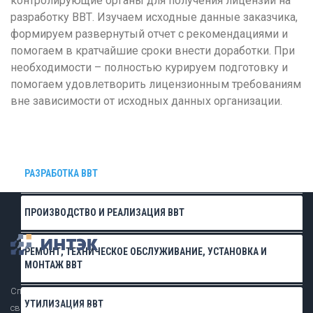
контролирующие органы для получения лицензии на
Р
разработку ВВТ. Изучаем исходные данные заказчика,
Ростов-на-Дону
формируем развернутый отчет с рекомендациями и
помогаем в кратчайшие сроки внести доработки. При
Рязань
необходимости – полностью курируем подготовку и
С
помогаем удовлетворить лицензионным требованиям
вне зависимости от исходных данных организации.
Самара
Саранск
Саратов
РАЗРАБОТКА ВВТ
Севастополь
Симферополь
ПРОИЗВОДСТВО И РЕАЛИЗАЦИЯ ВВТ
Смоленск
Сочи
РЕМОНТ, ТЕХНИЧЕСКОЕ ОБСЛУЖИВАНИЕ, УСТАНОВКА И
МОНТАЖ ВВТ
Ставрополь
Специалисты в области лицензирования деятельности,
Т
УТИЛИЗАЦИЯ ВВТ
связанной с использованием сведений, составляющих