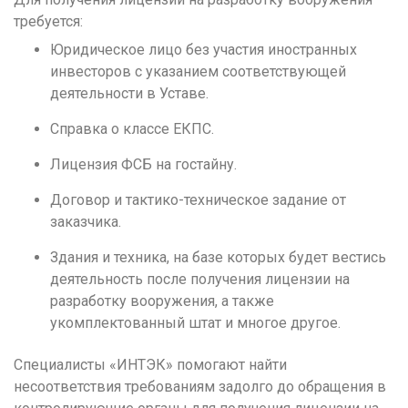
Н
требуется:
Набережные Челны
Юридическое лицо без участия иностранных
Нижний Новгород
инвесторов с указанием соответствующей
деятельности в Уставе.
Нижний Тагил
Новокузнецк
Справка о классе ЕКПС.
Новосибирск
Лицензия ФСБ на гостайну.
О
Договор и тактико-техническое задание от
заказчика.
Омск
Орел
Здания и техника, на базе которых будет вестись
деятельность после получения лицензии на
Оренбург
разработку вооружения, а также
П
укомплектованный штат и многое другое.
Пенза
Специалисты «ИНТЭК» помогают найти
Пермь
несоответствия требованиям задолго до обращения в