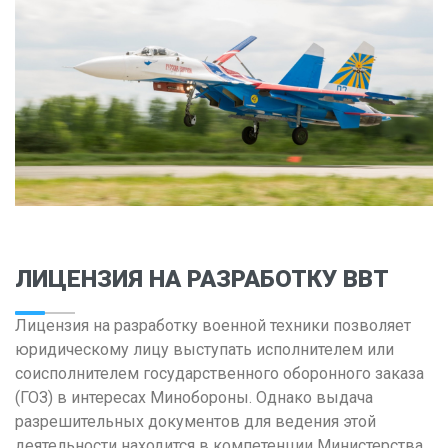
Владимир
Волгоград
Воронеж
Е
Екатеринбург
И
Иваново
Ижевск
ЛИЦЕНЗИЯ НА РАЗРАБОТКУ ВВТ
Иркутск
Лицензия на разработку военной техники позволяет
К
юридическому лицу выступать исполнителем или
соисполнителем государственного оборонного заказа
Казань
(ГОЗ) в интересах Минобороны. Однако выдача
Калининград
разрешительных документов для ведения этой
Калуга
деятельности находится в компетенции Министерства