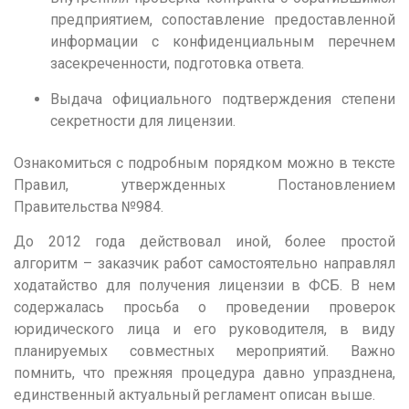
Тамбов
предприятием, сопоставление предоставленной
Тверь
информации с конфиденциальным перечнем
засекреченности, подготовка ответа.
Тольятти
Выдача официального подтверждения степени
Томск
секретности для лицензии.
Тула
Ознакомиться с подробным порядком можно в тексте
Тюмень
Правил, утвержденных Постановлением
У
Правительства №984.
Улан-Удэ
До 2012 года действовал иной, более простой
Ульяновск
алгоритм – заказчик работ самостоятельно направлял
ходатайство для получения лицензии в ФСБ. В нем
Уфа
содержалась просьба о проведении проверок
юридического лица и его руководителя, в виду
Х
планируемых совместных мероприятий. Важно
Хабаровск
помнить, что прежняя процедура давно упразднена,
единственный актуальный регламент описан выше.
Ч