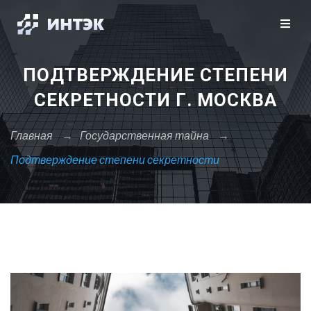
Закрыть X
Москва
Санкт-Петербург
Сбросить
ПОДТВЕРЖДЕНИЕ СТЕПЕНИ
А
СЕКРЕТНОСТИ Г. МОСКВА
Архангельск
Астрахань
Главная
→
Государственная тайна
→
Подтверждение степени секретности
Б
Барнаул
Белгород
Брянск
В
Владивосток
Владикавказ