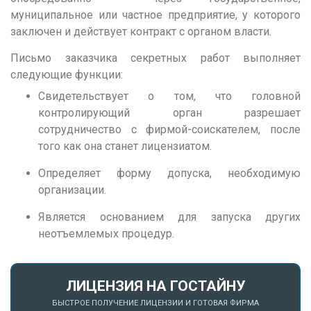
Н
муниципальное или частное предприятие, у которого
Набережные Челны
заключен и действует контракт с органом власти.
Нижний Новгород
Письмо заказчика секретных работ выполняет
Нижний Тагил
следующие функции:
Новокузнецк
Свидетельствует о том, что головной
контролирующий орган разрешает
Новосибирск
сотрудничество с фирмой-соискателем, после
того как она станет лицензиатом.
О
Омск
Определяет форму допуска, необходимую
организации.
Орел
Оренбург
Является основанием для запуска других
неотъемлемых процедур.
П
Пенза
ЛИЦЕНЗИЯ НА ГОСТАЙНУ
Пермь
БЫСТРОЕ ПОЛУЧЕНИЕ ЛИЦЕНЗИИ И ГОТОВАЯ ФИРМА