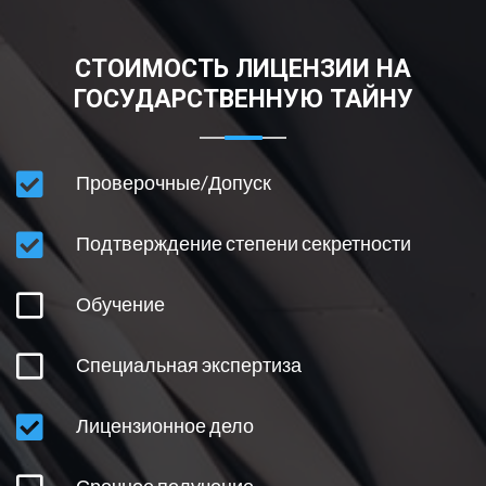
СПЕЦИАЛЬНАЯ ЭКСПЕРТИЗА
СТОИМОСТЬ ЛИЦЕНЗИИ НА
СРОЧНОЕ ПОЛУЧЕНИЕ
ГОСУДАРСТВЕННУЮ ТАЙНУ
ВНЕСЕНИЕ ИЗМЕНЕНИЙ В ЛИЦЕНЗИЮ
Проверочные/Допуск
ОГРАНИЧЕНИЯ НА ПОЛУЧЕНИЕ ЛИЦЕНЗИИ
Подтверждение степени секретности
ОСНОВНЫЕ УСЛОВИЯ И ПРОЦЕДУРЫ
Обучение
ПОНЯТИЕ ГОСТАЙНЫ
Специальная экспертиза
Лицензионное дело