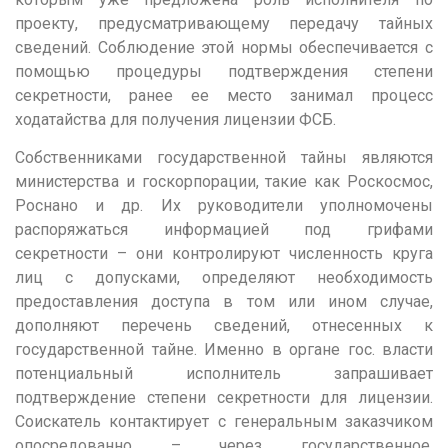
проекту, предусматривающему передачу тайных
Кемерово
сведений. Соблюдение этой нормы обеспечивается с
Киров
помощью процедуры подтверждения степени
секретности, ранее ее место занимал процесс
Краснодар
ходатайства для получения лицензии ФСБ.
Красноярск
Собственниками государственной тайны являются
Курган
министерства и госкорпорации, такие как Роскосмос,
Курск
Роснано и др. Их руководители уполномочены
распоряжаться информацией под грифами
Л
секретности – они контролируют численность круга
Липецк
лиц с допусками, определяют необходимость
предоставления доступа в том или ином случае,
М
дополняют перечень сведений, отнесенных к
Магнитогорск
государственной тайне. Именно в органе гос. власти
потенциальный исполнитель запрашивает
Махачкала
подтверждение степени секретности для лицензии.
Мурманск
Соискатель контактирует с генеральным заказчиком
опосредованно – через государственное,