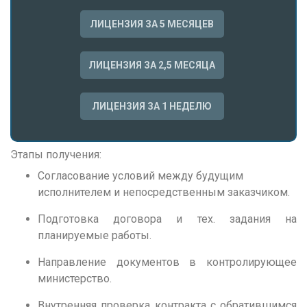
Р
ЛИЦЕНЗИЯ ЗА 5 МЕСЯЦЕВ
Ростов-на-Дону
Рязань
ЛИЦЕНЗИЯ ЗА 2,5 МЕСЯЦА
С
Самара
ЛИЦЕНЗИЯ ЗА 1 НЕДЕЛЮ
Саранск
Саратов
Этапы получения:
Севастополь
Согласование условий между будущим
исполнителем и непосредственным заказчиком.
Симферополь
Смоленск
Подготовка договора и тех. задания на
планируемые работы.
Сочи
Направление документов в контролирующее
Ставрополь
министерство.
Т
Внутренняя проверка контракта с обратившимся