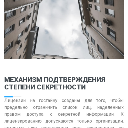
Владимир
Волгоград
Воронеж
Е
Екатеринбург
И
Иваново
Ижевск
МЕХАНИЗМ ПОДТВЕРЖДЕНИЯ
СТЕПЕНИ СЕКРЕТНОСТИ
Иркутск
К
Лицензии на гостайну созданы для того, чтобы
предельно ограничить список лиц, наделенных
Казань
правом доступа к секретной информации. К
Калининград
лицензированию допускаются только организации,
Калуга
которым уже предложена роль исполнителя по