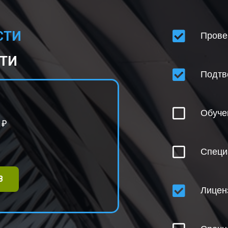
СТИ
Прове
СТИ
Подтв
Обуче
₽
Специ
В
Лицен