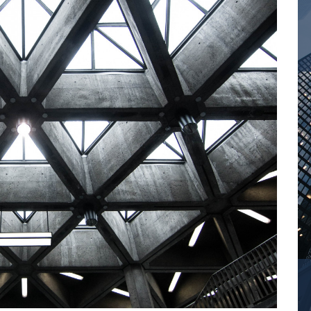
Орел
Т
Оренбург
Тамбов
Тверь
П
Тольятти
Пенза
Томск
Пермь
Тула
Тюмень