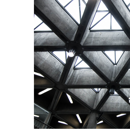
Курган
Владимир
Курск
Волгоград
Л
Воронеж
Липецк
Е
Екатеринбург