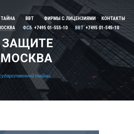
Закрыть X
У
 ТАЙНА
ВВТ
ФИРМЫ С ЛИЦЕНЗИЯМИ
КОНТАКТЫ
ону
Улан-Удэ
МОСКВА
ФСБ
+7495 01-555-10
ВВТ
+7495 01-545-10
Сбросить
Ульяновск
 ЗАЩИТЕ
Уфа
 МОСКВА
Х
Хабаровск
осударственной тайны
Ч
ь
Чебоксары
ь
Челябинск
Череповец
Чита
Я