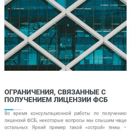
Владимир
Волгоград
Воронеж
Е
Екатеринбург
И
Иваново
Ижевск
Иркутск
ОГРАНИЧЕНИЯ, СВЯЗАННЫЕ С
ПОЛУЧЕНИЕМ ЛИЦЕНЗИИ ФСБ
К
Казань
Во время консультационной работы по получению
Калининград
лицензий ФСБ, некоторые вопросы мы слышим чаще
остальных. Яркий пример такой «острой» темы –
Калуга