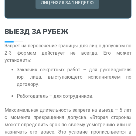
ЛИЦЕНЗИЯ ЗА 1 НЕДЕЛЮ
Р
Ростов-на-Дону
Рязань
ВЫЕЗД ЗА РУБЕЖ
С
Самара
Запрет на пересечение границы для лиц с допуском по
2-3 формам действует не всегда. Его может
Саранск
установить:
Саратов
Заказчик секретных работ – для руководителя
Севастополь
юр. лица, выступающего исполнителем по
договору.
Симферополь
Работодатель – для сотрудников.
Смоленск
Сочи
Максимальная длительность запрета на выезд – 5 лет
Ставрополь
с момента прекращения допуска. «Вторая сторона»
может определить срок по своему усмотрению или не
Т
назначать его вовсе. Это условие прописывается в