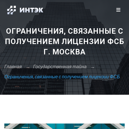
Закрыть X
Москва
Санкт-Петербург
Сбросить
ОГРАНИЧЕНИЯ, СВЯЗАННЫЕ С
А
ПОЛУЧЕНИЕМ ЛИЦЕНЗИИ ФСБ
Архангельск
Г. МОСКВА
Астрахань
Главная
→
Государственная тайна
→
Б
Барнаул
Ограничения, связанные с получением лицензии ФСБ
Белгород
Брянск
В
Владивосток
Владикавказ