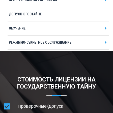
ПРОВЕРОЧНЫЕ МЕРОПРИЯТИЯ
Чебоксары
Челябинск
ДОПУСК К ГОСТАЙНЕ
Череповец
ОБУЧЕНИЕ
Чита
Я
РЕЖИМНО-СЕКРЕТНОЕ ОБСЛУЖИВАНИЕ
Ярославль
ПОДТВЕРЖДЕНИЕ СТЕПЕНИ СЕКРЕТНОСТИ
СПЕЦИАЛЬНАЯ ЭКСПЕРТИЗА
СТОИМОСТЬ ЛИЦЕНЗИИ НА
СРОЧНОЕ ПОЛУЧЕНИЕ
ГОСУДАРСТВЕННУЮ ТАЙНУ
ВНЕСЕНИЕ ИЗМЕНЕНИЙ В ЛИЦЕНЗИЮ
Проверочные/Допуск