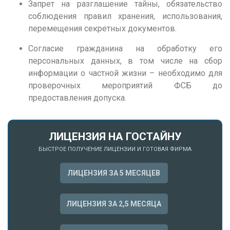
Н
Запрет на разглашение тайны, обязательство
соблюдения правил хранения, использования,
Набережные Челны
перемещения секретных документов.
Нижний Новгород
Согласие гражданина на обработку его
Нижний Тагил
персональных данных, в том числе на сбор
Новокузнецк
информации о частной жизни – необходимо для
проверочных мероприятий ФСБ до
Новосибирск
предоставления допуска.
О
Омск
ЛИЦЕНЗИЯ НА ГОСТАЙНУ
Орел
БЫСТРОЕ ПОЛУЧЕНИЕ ЛИЦЕНЗИИ И ГОТОВАЯ ФИРМА
Оренбург
ЛИЦЕНЗИЯ ЗА 5 МЕСЯЦЕВ
П
Пенза
ЛИЦЕНЗИЯ ЗА 2,5 МЕСЯЦА
Пермь