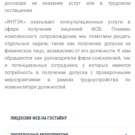
Тамбов
договоре на оказание услуг или в трудовом
соглашении.
Тверь
«ИНТЭК» оказывает консультационные услуги в
Тольятти
сфере получения лицензий ФСБ. Помимо
Томск
комплексного сопровождения, мы помогаем решать
отдельные задачи, такие как получение допуска на
Тула
физическое лицо, независимо от его должности. К нам
Тюмень
обращаются как руководители фирм-соискателей, так
и потенциальные сотрудники, у которых имеется
У
потребность в получении допуска с проверочными
Улан-Удэ
мероприятиями в рамках трудоустройства по
Ульяновск
номенклатуре должностей.
Уфа
Х
Хабаровск
ЛИЦЕНЗИЯ ФСБ НА ГОСТАЙНУ
Ч