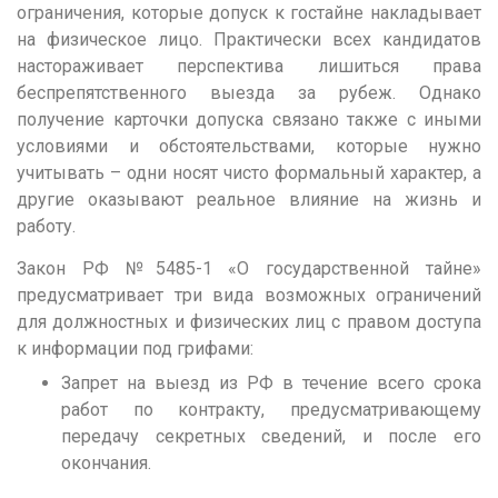
ограничения, которые допуск к гостайне накладывает
Кемерово
на физическое лицо. Практически всех кандидатов
настораживает перспектива лишиться права
Киров
беспрепятственного выезда за рубеж. Однако
Краснодар
получение карточки допуска связано также с иными
условиями и обстоятельствами, которые нужно
Красноярск
учитывать – одни носят чисто формальный характер, а
Курган
другие оказывают реальное влияние на жизнь и
Курск
работу.
Л
Закон РФ №5485-1 «О государственной тайне»
предусматривает три вида возможных ограничений
Липецк
для должностных и физических лиц с правом доступа
М
к информации под грифами:
Магнитогорск
Запрет на выезд из РФ в течение всего срока
работ по контракту, предусматривающему
Махачкала
передачу секретных сведений, и после его
Мурманск
окончания.