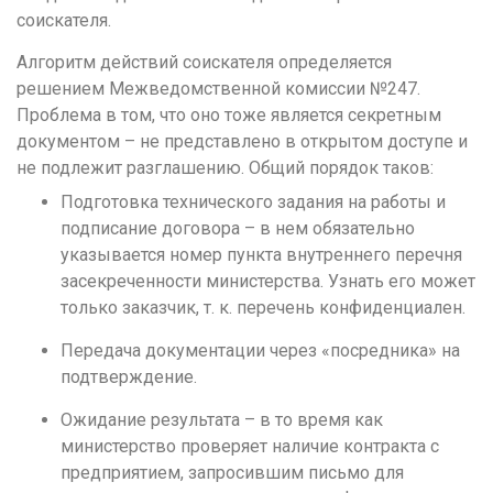
Тамбов
соискателя.
Тверь
Алгоритм действий соискателя определяется
Тольятти
решением Межведомственной комиссии №247.
Проблема в том, что оно тоже является секретным
Томск
документом – не представлено в открытом доступе и
Тула
не подлежит разглашению. Общий порядок таков:
Тюмень
Подготовка технического задания на работы и
подписание договора – в нем обязательно
У
указывается номер пункта внутреннего перечня
Улан-Удэ
засекреченности министерства. Узнать его может
только заказчик, т. к. перечень конфиденциален.
Ульяновск
Передача документации через «посредника» на
Уфа
подтверждение.
Х
Ожидание результата – в то время как
Хабаровск
министерство проверяет наличие контракта с
предприятием, запросившим письмо для
Ч