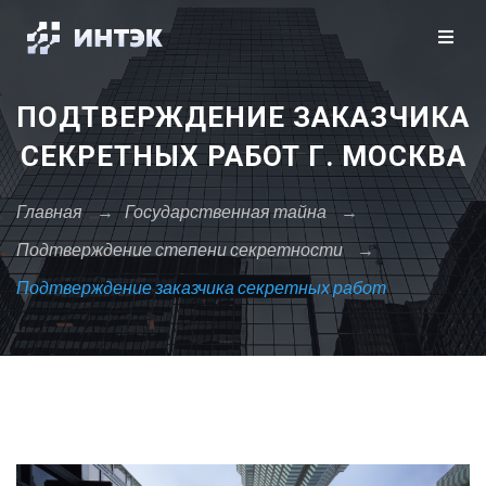
Закрыть X
Москва
Санкт-Петербург
Сбросить
ПОДТВЕРЖДЕНИЕ ЗАКАЗЧИКА
А
СЕКРЕТНЫХ РАБОТ Г. МОСКВА
Архангельск
Астрахань
Главная
→
Государственная тайна
→
Подтверждение степени секретности
→
Б
Подтверждение заказчика секретных работ
Барнаул
Белгород
Брянск
В
Владивосток
Владикавказ