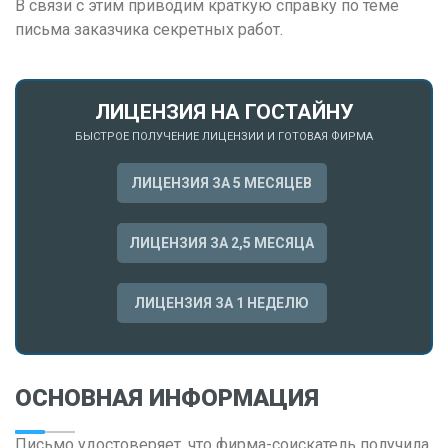
Н
В связи с этим приводим краткую справку по теме
письма заказчика секретных работ.
Набережные Челны
Нижний Новгород
Нижний Тагил
ЛИЦЕНЗИЯ НА ГОСТАЙНУ
Новокузнецк
БЫСТРОЕ ПОЛУЧЕНИЕ ЛИЦЕНЗИИ И ГОТОВАЯ ФИРМА
Новосибирск
ЛИЦЕНЗИЯ ЗА 5 МЕСЯЦЕВ
О
Омск
ЛИЦЕНЗИЯ ЗА 2,5 МЕСЯЦА
Орел
ЛИЦЕНЗИЯ ЗА 1 НЕДЕЛЮ
Оренбург
П
Пенза
ОСНОВНАЯ ИНФОРМАЦИЯ
Пермь
Письмо удостоверяет, что фирма-соискатель получила