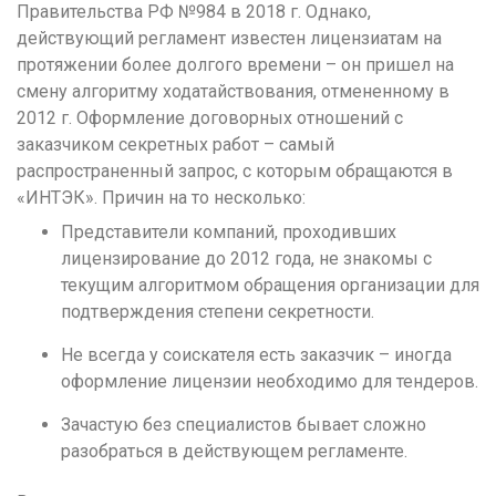
Правительства РФ №984 в 2018 г. Однако,
Кемерово
действующий регламент известен лицензиатам на
протяжении более долгого времени – он пришел на
Киров
смену алгоритму ходатайствования, отмененному в
Краснодар
2012 г. Оформление договорных отношений с
заказчиком секретных работ – самый
Красноярск
распространенный запрос, с которым обращаются в
Курган
«ИНТЭК». Причин на то несколько:
Курск
Представители компаний, проходивших
лицензирование до 2012 года, не знакомы с
Л
текущим алгоритмом обращения организации для
Липецк
подтверждения степени секретности.
М
Не всегда у соискателя есть заказчик – иногда
Магнитогорск
оформление лицензии необходимо для тендеров.
Махачкала
Зачастую без специалистов бывает сложно
разобраться в действующем регламенте.
Мурманск