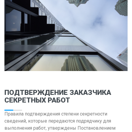
Владимир
Волгоград
Воронеж
Е
Екатеринбург
И
Иваново
Ижевск
Иркутск
ПОДТВЕРЖДЕНИЕ ЗАКАЗЧИКА
СЕКРЕТНЫХ РАБОТ
К
Казань
Правила подтверждения степени секретности
Калининград
сведений, которые передаются подрядчику для
выполнения работ, утверждены Постановлением
Калуга