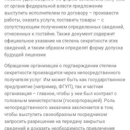
Р
от органа федеральной власти предложение
Ростов-на-Дону
выступить исполнителем по договору – произвести
работы, оказать услуги, поставить товары – с
Рязань
сопутствующим получением определенных сведений,
отнесенных к гостайне. Также документ содержит
С
официальное указание на степень секретности этих
Самара
сведений, и таким образом определят форму допуска
Саранск
будущей лицензии.
Саратов
Обращение организации о подтверждении степени
Севастополь
секретности производится через непосредственного
получателя услуг. Им может быть как государственное
Симферополь
предприятие (например, ФГУП), так и частная
Смоленск
организация – главное, чтобы у нее был контракт с
головным министерством (госкорпорацией). Роль
Сочи
непосредственного заказчика заключается в том,
Ставрополь
чтобы выступить своеобразным посредником:
запросить разрешение на передачу закрытых
Т
сведений и доказать необходимость привлечения