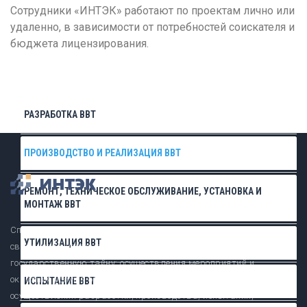
Тамбов
Сотрудники «ИНТЭК» работают по проектам лично или
удаленно, в зависимости от потребностей соискателя и
Тверь
бюджета лицензирования.
Тольятти
Томск
Тула
РАЗРАБОТКА ВВТ
Тюмень
У
ПРОИЗВОДСТВО И РЕАЛИЗАЦИЯ ВВТ
Улан-Удэ
РЕМОНТ, ТЕХНИЧЕСКОЕ ОБСЛУЖИВАНИЕ, УСТАНОВКА И
Ульяновск
МОНТАЖ ВВТ
Уфа
Специалисты в области лицензирования деятельности,
УТИЛИЗАЦИЯ ВВТ
Х
связанной с использованием сведений, составляющих
государственную тайну; осуществления мероприятий и
Хабаровск
оказания услуг в области защиты государственной тайны;
ИСПЫТАНИЕ ВВТ
Ч
осуществления разработки, производства, испытания,