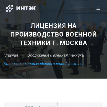
Закрыть X
Москва
Санкт-Петербург
Сбросить
ЛИЦЕНЗИЯ НА
А
ПРОИЗВОДСТВО ВОЕННОЙ
Архангельск
ТЕХНИКИ Г. МОСКВА
Астрахань
Главная
→
Вооружение и военная техника
→
Б
Барнаул
Лицензия на производство военной техники
Белгород
Брянск
В
Владивосток
Владикавказ