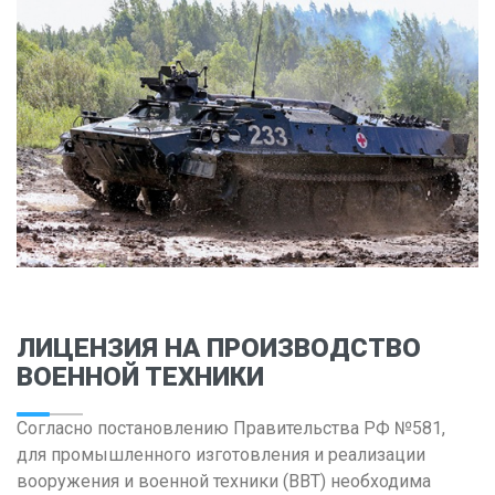
Владимир
Волгоград
Воронеж
Е
Екатеринбург
И
Иваново
Ижевск
Иркутск
ЛИЦЕНЗИЯ НА ПРОИЗВОДСТВО
ВОЕННОЙ ТЕХНИКИ
К
Казань
Согласно постановлению Правительства РФ №581,
Калининград
для промышленного изготовления и реализации
вооружения и военной техники (ВВТ) необходима
Калуга