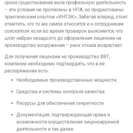
Н
срока существования вела профильную деятельность
– эти условия не прописаны в НПА, но продиктованы
Набережные Челны
практическим опытом «ИНТЭК». Забегая вперед, стоит
Нижний Новгород
отметить, что то же самое относится и к сотрудникам
Нижний Тагил
соискателя: если во время проверок выясняется, что
штат набран незадолго до оформления лицензии на
Новокузнецк
производство вооружения – риск отказа возрастает.
Новосибирск
Для получения лицензии на производство ВВТ,
О
компании необходимо подтвердить, что в ее
распоряжении есть:
Омск
Необходимые производственные мощности.
Орел
Средства и системы контроля качества.
Оренбург
Ресурсы для обеспечения секретности.
П
Пенза
Документация, подтверждающая права и
возможности осуществления лицензируемой
Пермь
деятельности и так далее.