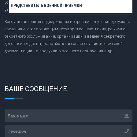
установки, монтажа, технического обслуживания, ремонта,
Чебоксары
ПРЕДСТАВИТЕЛЬ ВОЕННОЙ ПРИЕМКИ
утилизации и реализации вооружения и военной техники.
Челябинск
Консультационная поддержка по вопросам получения допуска к
Череповец
сведениям, составляющим государственную тайну, режимно-
Чита
секретного обслуживания, организации и ведения секретного
делопроизводства, разработки и согласования технической
Я
документации на продукцию военного назначения и др.
Ярославль
ВАШЕ СООБЩЕНИЕ