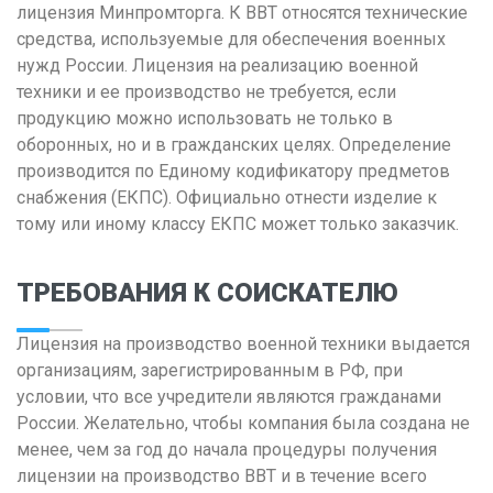
лицензия Минпромторга. К ВВТ относятся технические
Кемерово
средства, используемые для обеспечения военных
нужд России. Лицензия на реализацию военной
Киров
техники и ее производство не требуется, если
Краснодар
продукцию можно использовать не только в
оборонных, но и в гражданских целях. Определение
Красноярск
производится по Единому кодификатору предметов
Курган
снабжения (ЕКПС). Официально отнести изделие к
Курск
тому или иному классу ЕКПС может только заказчик.
Л
ТРЕБОВАНИЯ К СОИСКАТЕЛЮ
Липецк
Лицензия на производство военной техники выдается
М
организациям, зарегистрированным в РФ, при
Магнитогорск
условии, что все учредители являются гражданами
Махачкала
России. Желательно, чтобы компания была создана не
менее, чем за год до начала процедуры получения
Мурманск
лицензии на производство ВВТ и в течение всего