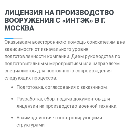
Р
ЛИЦЕНЗИЯ НА ПРОИЗВОДСТВО
Ростов-на-Дону
ВООРУЖЕНИЯ С «ИНТЭК» В Г.
Рязань
МОСКВА
С
Оказываем всестороннюю помощь соискателям вне
Самара
зависимости от изначального уровня
Саранск
подготовленности компании. Даем руководства по
подготовительным мероприятиям или направляем
Саратов
специалистов для постоянного сопровождения
Севастополь
следующих процессов:
Симферополь
Подготовка, согласования с заказчиком.
Смоленск
Разработка, сбор, подача документов для
Сочи
лицензии на производство военной техники.
Ставрополь
Взаимодействие с контролирующими
структурами.
Т