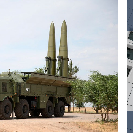
Орел
Т
Оренбург
Тамбов
Тверь
П
Тольятти
Пенза
Томск
Пермь
Тула
Тюмень