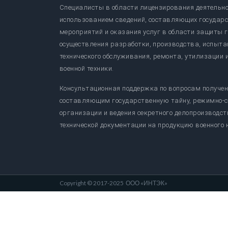
Специалисты в области лицензирования деятельно
использованием сведений, составляющих государс
мероприятий и оказания услуг в области защиты 
осуществления разработки, производства, испыта
технического обслуживания, ремонта, утилизации 
военной техники.
Консультационная поддержка по вопросам получен
составляющим государственную тайну, режимно-с
организации и ведения секретного делопроизводст
технической документации на продукцию военного 
Copyright © 2017-2025
ООО «ИНТЭК»