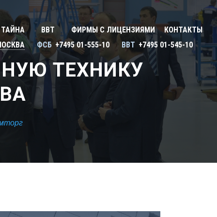
Закрыть X
У
 ТАЙНА
ВВТ
ФИРМЫ С ЛИЦЕНЗИЯМИ
КОНТАКТЫ
ону
Улан-Удэ
МОСКВА
ФСБ
+7495 01-555-10
ВВТ
+7495 01-545-10
Сбросить
Ульяновск
ННУЮ ТЕХНИКУ
Уфа
КВА
Х
Хабаровск
омторг
Ч
ь
Чебоксары
ь
Челябинск
Череповец
Чита
Я