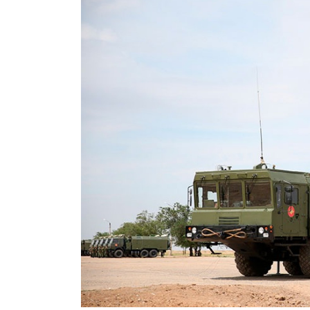
Курган
Владимир
Курск
Волгоград
Л
Воронеж
Липецк
Е
Екатеринбург