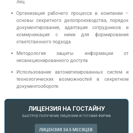
Н
лиц.
Набережные Челны
Организация рабочего процесса в компании –
основы секретного делопроизводства, порядок
Нижний Новгород
документирования, адаптация сотрудников и
Нижний Тагил
коммуникация с ними для формирования
Новокузнецк
ответственного подхода.
Новосибирск
Методология защиты информации от
несанкционированного доступа.
О
Использование автоматизированных систем и
Омск
технологических возможностей в секретном
Орел
документообороте.
Оренбург
П
ЛИЦЕНЗИЯ НА ГОСТАЙНУ
Пенза
БЫСТРОЕ ПОЛУЧЕНИЕ ЛИЦЕНЗИИ И ГОТОВАЯ ФИРМА
Пермь
ЛИЦЕНЗИЯ ЗА 5 МЕСЯЦЕВ