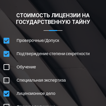
СПЕЦИАЛЬНАЯ ЭКСПЕРТИЗА
СТОИМОСТЬ ЛИЦЕНЗИИ НА
СРОЧНОЕ ПОЛУЧЕНИЕ
ГОСУДАРСТВЕННУЮ ТАЙНУ
ВНЕСЕНИЕ ИЗМЕНЕНИЙ В ЛИЦЕНЗИЮ
Проверочные/Допуск
ОГРАНИЧЕНИЯ НА ПОЛУЧЕНИЕ ЛИЦЕНЗИИ
Подтверждение степени секретности
ОСНОВНЫЕ УСЛОВИЯ И ПРОЦЕДУРЫ
Обучение
ПОНЯТИЕ ГОСТАЙНЫ
Специальная экспертиза
Лицензионное дело