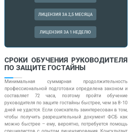
Р
Ростов-на-Дону
ЛИЦЕНЗИЯ ЗА 2,5 МЕСЯЦА
Рязань
ЛИЦЕНЗИЯ ЗА 1 НЕДЕЛЮ
С
Самара
Саранск
СРОКИ ОБУЧЕНИЯ РУКОВОДИТЕЛЯ
Саратов
ПО ЗАЩИТЕ ГОСТАЙНЫ
Севастополь
Минимальная суммарная продолжительность
Симферополь
профессиональной подготовки определена законом и
Смоленск
составляет 72 часа, поэтому пройти обучение
руководителя по защите гостайны быстрее, чем за 8-10
Сочи
дней не удастся. Если соискатель заинтересован в том,
Ставрополь
чтобы получить разрешительный документ ФСБ как
можно быстрее – ему, вероятно, потребуется помощь
Т
специалистов с опытом лицензирования. Консультант