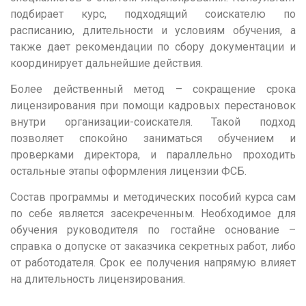
Тамбов
подбирает курс, подходящий соискателю по
Тверь
расписанию, длительности и условиям обучения, а
также дает рекомендации по сбору документации и
Тольятти
координирует дальнейшие действия.
Томск
Более действенный метод – сокращение срока
Тула
лицензирования при помощи кадровых перестановок
внутри организации-соискателя. Такой подход
Тюмень
позволяет спокойно заниматься обучением и
У
проверками директора, и параллельно проходить
остальные этапы оформления лицензии ФСБ.
Улан-Удэ
Ульяновск
Состав программы и методических пособий курса сам
по себе является засекреченным. Необходимое для
Уфа
обучения руководителя по гостайне основание –
справка о допуске от заказчика секретных работ, либо
Х
от работодателя. Срок ее получения напрямую влияет
Хабаровск
на длительность лицензирования.
Ч