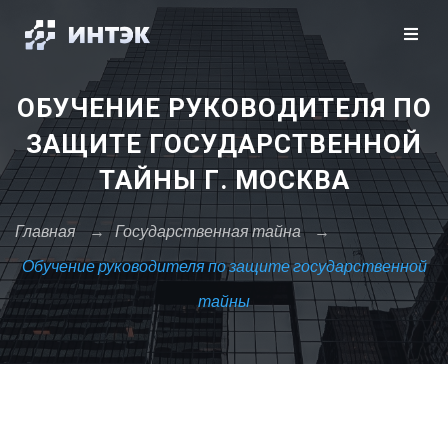
Закрыть X
Москва
Санкт-Петербург
Сбросить
ОБУЧЕНИЕ РУКОВОДИТЕЛЯ ПО
А
ЗАЩИТЕ ГОСУДАРСТВЕННОЙ
Архангельск
ТАЙНЫ Г. МОСКВА
Астрахань
Главная
→
Государственная тайна
→
Б
Барнаул
Обучение руководителя по защите государственной
Белгород
тайны
Брянск
В
Владивосток
Владикавказ