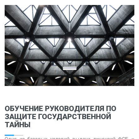
Владимир
Волгоград
Воронеж
Е
Екатеринбург
И
Иваново
Ижевск
Иркутск
К
ОБУЧЕНИЕ РУКОВОДИТЕЛЯ ПО
ЗАЩИТЕ ГОСУДАРСТВЕННОЙ
Казань
ТАЙНЫ
Калининград
Калуга