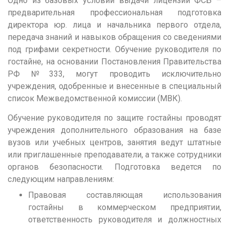
Одно из базовых условий выдачи лицензий ФСБ –
предварительная профессиональная подготовка
Кемерово
директора юр. лица и начальника первого отдела,
Киров
передача знаний и навыков обращения со сведениями
под грифами секретности. Обучение руководителя по
Краснодар
гостайне, на основании Постановления Правительства
Красноярск
РФ №333, могут проводить исключительно
Курган
учреждения, одобренные и внесенные в специальный
список Межведомственной комиссии (МВК).
Курск
Обучение руководителя по защите гостайны проводят
Л
учреждения дополнительного образования на базе
Липецк
вузов или учебных центров, занятия ведут штатные
или приглашенные преподаватели, а также сотрудники
М
органов безопасности. Подготовка ведется по
Магнитогорск
следующим направлениям:
Махачкала
Правовая составляющая использования
гостайны в коммерческом предприятии,
Мурманск
ответственность руководителя и должностных