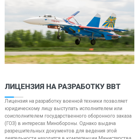
Владимир
Волгоград
Воронеж
Е
Екатеринбург
И
Иваново
Ижевск
ЛИЦЕНЗИЯ НА РАЗРАБОТКУ ВВТ
Иркутск
Лицензия на разработку военной техники позволяет
К
юридическому лицу выступать исполнителем или
соисполнителем государственного оборонного заказа
Казань
(ГОЗ) в интересах Минобороны. Однако выдача
Калининград
разрешительных документов для ведения этой
Калуга
деятельности находится в компетенции Министерства