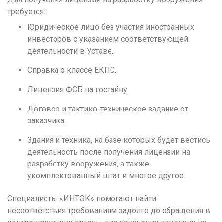
Н
требуется:
Набережные Челны
Юридическое лицо без участия иностранных
Нижний Новгород
инвесторов с указанием соответствующей
деятельности в Уставе.
Нижний Тагил
Новокузнецк
Справка о классе ЕКПС.
Новосибирск
Лицензия ФСБ на гостайну.
О
Договор и тактико-техническое задание от
заказчика.
Омск
Орел
Здания и техника, на базе которых будет вестись
деятельность после получения лицензии на
Оренбург
разработку вооружения, а также
П
укомплектованный штат и многое другое.
Пенза
Специалисты «ИНТЭК» помогают найти
Пермь
несоответствия требованиям задолго до обращения в