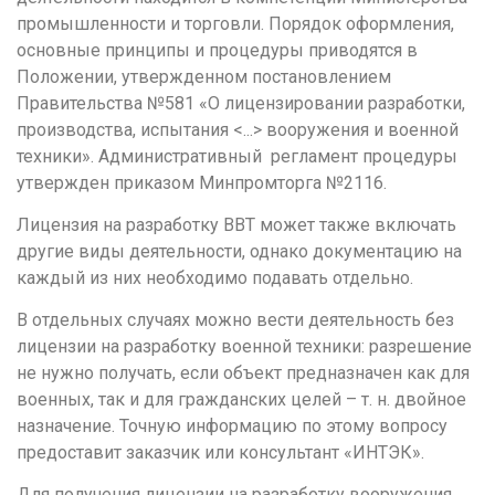
промышленности и торговли. Порядок оформления,
Кемерово
основные принципы и процедуры приводятся в
Киров
Положении, утвержденном постановлением
Правительства №581 «О лицензировании разработки,
Краснодар
производства, испытания <...> вооружения и военной
Красноярск
техники». Административный регламент процедуры
утвержден приказом Минпромторга №2116.
Курган
Курск
Лицензия на разработку ВВТ может также включать
другие виды деятельности, однако документацию на
Л
каждый из них необходимо подавать отдельно.
Липецк
В отдельных случаях можно вести деятельность без
М
лицензии на разработку военной техники: разрешение
не нужно получать, если объект предназначен как для
Магнитогорск
военных, так и для гражданских целей – т. н. двойное
Махачкала
назначение. Точную информацию по этому вопросу
предоставит заказчик или консультант «ИНТЭК».
Мурманск
Для получения лицензии на разработку вооружения