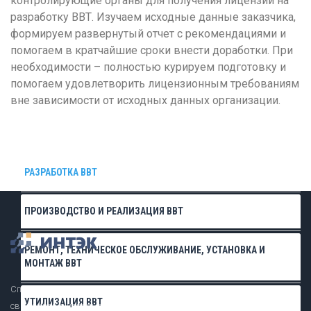
контролирующие органы для получения лицензии на
Р
разработку ВВТ. Изучаем исходные данные заказчика,
Ростов-на-Дону
формируем развернутый отчет с рекомендациями и
помогаем в кратчайшие сроки внести доработки. При
Рязань
необходимости – полностью курируем подготовку и
С
помогаем удовлетворить лицензионным требованиям
вне зависимости от исходных данных организации.
Самара
Саранск
Саратов
РАЗРАБОТКА ВВТ
Севастополь
Симферополь
ПРОИЗВОДСТВО И РЕАЛИЗАЦИЯ ВВТ
Смоленск
Сочи
РЕМОНТ, ТЕХНИЧЕСКОЕ ОБСЛУЖИВАНИЕ, УСТАНОВКА И
МОНТАЖ ВВТ
Ставрополь
Специалисты в области лицензирования деятельности,
Т
УТИЛИЗАЦИЯ ВВТ
связанной с использованием сведений, составляющих