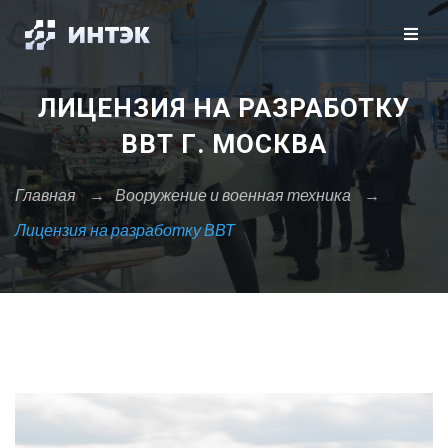
Закрыть X
Москва
Санкт-Петербург
Сбросить
ЛИЦЕНЗИЯ НА РАЗРАБОТКУ
А
ВВТ Г. МОСКВА
Архангельск
Астрахань
Главная
→
Вооружение и военная техника
→
Лицензия на разработку ВВТ
Б
Барнаул
Белгород
Брянск
В
Владивосток
Владикавказ