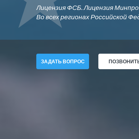
Курган
Лицензия ФСБ. Лицензия Минпр
Владимир
Курск
Во всех регионах Российской Фе
Волгоград
Л
Воронеж
Липецк
Е
Екатеринбург
ЗАДАТЬ ВОПРОС
ПОЗВОНИТ