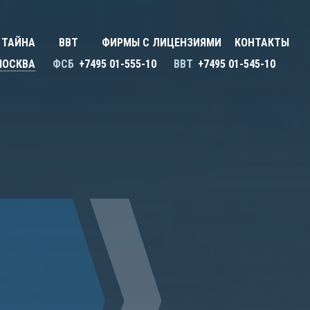
Закрыть X
У
 ТАЙНА
ВВТ
ФИРМЫ С ЛИЦЕНЗИЯМИ
КОНТАКТЫ
ону
Улан-Удэ
МОСКВА
ФСБ
+7495 01-555-10
ВВТ
+7495 01-545-10
Сбросить
Ульяновск
Уфа
Х
Хабаровск
Ч
ь
Чебоксары
ь
Челябинск
Череповец
Чита
Я