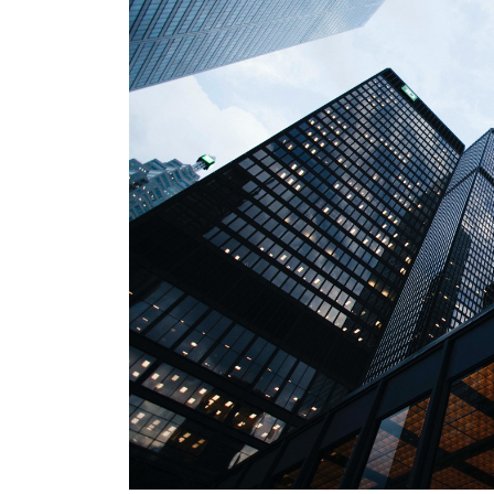
Курган
Владимир
Курск
Волгоград
Л
Воронеж
Липецк
Е
Екатеринбург