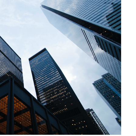
Орел
Т
Оренбург
Тамбов
Тверь
П
Тольятти
Пенза
Томск
Пермь
Тула
Тюмень