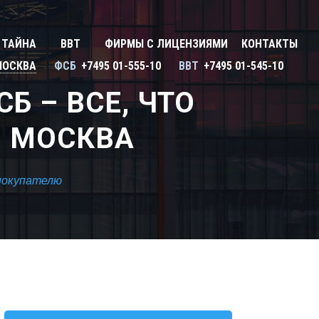
Закрыть X
У
 ТАЙНА
ВВТ
ФИРМЫ С ЛИЦЕНЗИЯМИ
КОНТАКТЫ
ону
Улан-Удэ
МОСКВА
ФСБ
+7495 01-555-10
ВВТ
+7495 01-545-10
Сбросить
Ульяновск
Б – ВСЕ, ЧТО
Уфа
. МОСКВА
Х
Хабаровск
 покупателю
Ч
ь
Чебоксары
ь
Челябинск
Череповец
Чита
Я